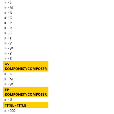
»
· L
»
· M
»
· N
»
· O
»
· P
»
· R
»
· S
»
· T
»
· V
»
· W
»
· Y
»
· Z
45 ·
KOMPONIST/COMPOSER
»
· G
»
· M
»
· W
EP ·
KOMPONIST/COMPOSER
»
· G
TITEL · TITLE
»
· 002