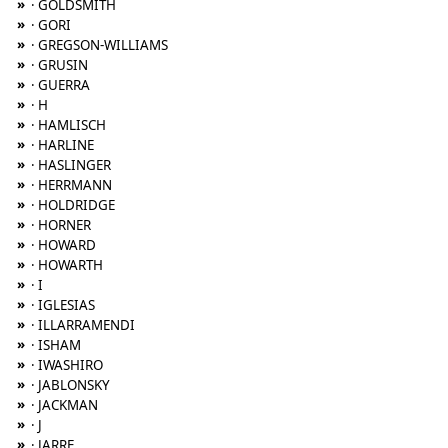
»
· GOLDSMITH
»
· GORI
»
· GREGSON-WILLIAMS
»
· GRUSIN
»
· GUERRA
»
· H
»
· HAMLISCH
»
· HARLINE
»
· HASLINGER
»
· HERRMANN
»
· HOLDRIDGE
»
· HORNER
»
· HOWARD
»
· HOWARTH
»
· I
»
· IGLESIAS
»
· ILLARRAMENDI
»
· ISHAM
»
· IWASHIRO
»
· JABLONSKY
»
· JACKMAN
»
· J
»
· JARRE