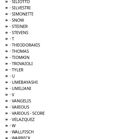
»
· SILIOTTO
»
· SILVESTRI
»
· SIMONETTI
»
· SNOW
»
· STEINER
»
· STEVENS
»
· T
»
· THEODORAKIS
»
· THOMAS
»
· TIOMKIN
»
· TROVAIOLI
»
· TYLER
»
· U
»
· UMEBAYASHI
»
· UMILIANI
»
· V
»
· VANGELIS
»
· VARIOUS
»
· VARIOUS - SCORE
»
· VELAZQUEZ
»
· W
»
· WALLFISCH
»
· WARBECK