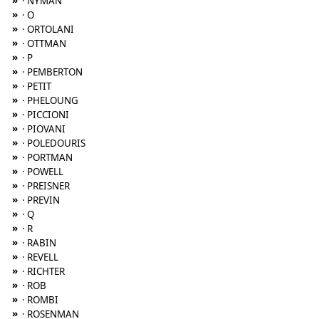
»
· NYMAN
»
· O
»
· ORTOLANI
»
· OTTMAN
»
· P
»
· PEMBERTON
»
· PETIT
»
· PHELOUNG
»
· PICCIONI
»
· PIOVANI
»
· POLEDOURIS
»
· PORTMAN
»
· POWELL
»
· PREISNER
»
· PREVIN
»
· Q
»
· R
»
· RABIN
»
· REVELL
»
· RICHTER
»
· ROB
»
· ROMBI
»
· ROSENMAN