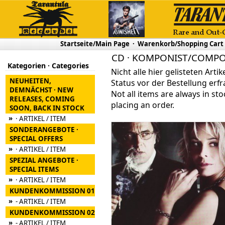
Startseite/Main Page
·
Warenkorb/Shopping Cart
CD · KOMPONIST/COMPO
Kategorien · Categories
Nicht alle hier gelisteten Arti
NEUHEITEN,
Status vor der Bestellung erfr
DEMNÄCHST · NEW
Not all items are always in sto
RELEASES, COMING
placing an order.
SOON, BACK IN STOCK
»
· ARTIKEL / ITEM
SONDERANGEBOTE ·
SPECIAL OFFERS
»
· ARTIKEL / ITEM
SPEZIAL ANGEBOTE ·
SPECIAL ITEMS
»
· ARTIKEL / ITEM
KUNDENKOMMISSION 01
»
- ARTIKEL / ITEM
KUNDENKOMMISSION 02
»
- ARTIKEL / ITEM