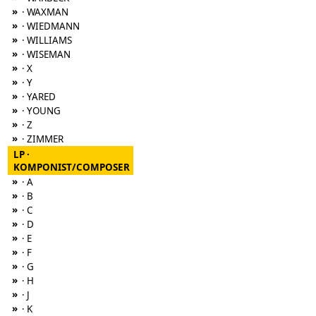
»
· WAXMAN
»
· WIEDMANN
»
· WILLIAMS
»
· WISEMAN
»
· X
»
· Y
»
· YARED
»
· YOUNG
»
· Z
»
· ZIMMER
LP ·
KOMPONIST/COMPOSER
»
· A
»
· B
»
· C
»
· D
»
· E
»
· F
»
· G
»
· H
»
· J
»
· K