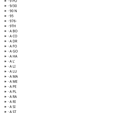
»
· 9 PO
»
· 9/30
»
· 90 N
»
· 95
»
· 976-
»
· 9TH
»
· A BO
»
· A CO
»
· A DR
»
· A FO
»
· A GO
»
· A HA
»
· A L'
»
· A LI
»
· A LU
»
· A MA
»
· A ME
»
· A PE
»
· A PL
»
· A RA
»
· A RI
»
· A SI
»
· A ST